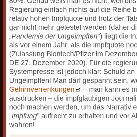
80%. Genau weiß man es nicht, weil un
Regierung einfach nichts auf die Reihe 
relativ hohen Impfquote und trotz der Ta
gar nicht mehr getestet werden (daher d
„
Pandemie der Ungeimpften
”) liegt die 
als vor einem Jahr, als die Impfquote no
(Zulassung Biontech/Pfizer im Dezember 
DE 27. Dezember 2020). Für die regier
Systempresse ist jedoch klar: Schuld an 
Ungeimpften! Man darf gespannt sein, 
Gehirnverrenkungen
– man kann es ni
ausdrücken – die impfgläubigen Journalis
noch machen werden, um das Narrativ e
„
Impfung
” aufrecht zu erhalten und vor A
wahren!