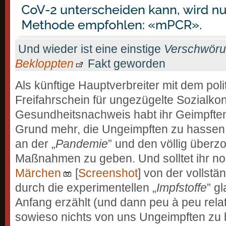
Und wieder ist eine einstige
Verschwöru
Bekloppten
Fakt geworden
Als künftige Hauptverbreiter mit dem poli
Freifahrschein für ungezügelte Sozialko
Gesundheitsnachweis habt ihr Geimpften
Grund mehr, die Ungeimpften zu hassen 
an der „
Pandemie
” und den völlig überz
Maßnahmen zu geben. Und solltet ihr n
Märchen
[
Screenshot
] von der vollst
durch die experimentellen „
Impfstoffe
” g
Anfang erzählt (und dann peu à peu relati
sowieso nichts von uns Ungeimpften zu b