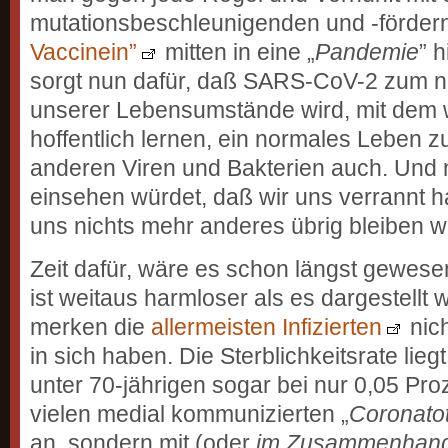
mutationsbeschleunigenden und -förde
Vaccinein”
mitten in eine „
Pandemie
” h
sorgt nun dafür, daß SARS-CoV-2 zum na
unserer Lebensumstände wird, mit dem 
hoffentlich lernen, ein normales Leben zu
anderen Viren und Bakterien auch. Und ni
einsehen würdet, daß wir uns verrannt h
uns nichts mehr anderes übrig bleiben wi
Zeit dafür, wäre es schon längst gewese
ist weitaus harmloser als es dargestellt 
merken die
allermeisten Infizierten
nich
in sich haben. Die Sterblichkeitsrate lieg
unter 70-jährigen sogar bei nur 0,05 Proz
vielen medial kommunizierten „
Coronato
an, sondern mit (oder
im Zusammenhan