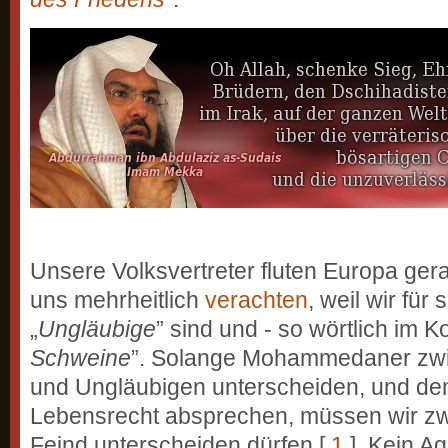
Unsere Volksvertreter fluten Europa ger
uns mehrheitlich
verachten
, weil wir für
„
Ungläubige
” sind und - so wörtlich im Ko
Schweine
”. Solange Mohammedaner zwis
und Ungläubigen unterscheiden, und de
Lebensrecht absprechen, müssen wir z
Feind unterscheiden dürfen [
1
]. Kein A