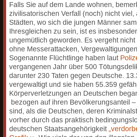
Falls Sie auf dem Lande wohnen, bemer
zivilisatorischen Verfall (noch) nicht vie
Städten, wo sich die jungen Männer sam
Ihresgleichen zu sein, ist es insbesonde
ungemütlich geworden. Es vergeht nicht 
ohne Messerattacken, Vergewaltigunge
Sogenannte Flüchtlinge haben laut
Polize
vergangenen Jahr über 500 Tötungsdeli
darunter 230 Taten gegen Deutsche. 13
vergewaltigt und sie haben 55.359 gefäh
Körperverletzungen an Deutschen began
bezogen auf ihren Bevölkerungsanteil – d
sind, als die Deutschen, deren Kriminalst
vorher durch das praktisch bedingungs
deutschen Staats­angehörigkeit
„verdorb