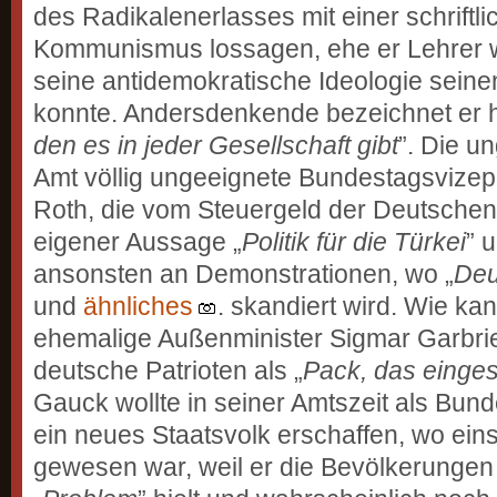
des Radikalenerlasses mit einer schriftl
Kommunismus lossagen, ehe er Lehrer w
seine antidemokratische Ideologie seine
konnte. Andersdenkende bezeichnet er h
den es in jeder Gesellschaft gibt
”. Die u
Amt völlig ungeeignete Bundestags­vizep
Roth, die vom Steuergeld der Deutschen
eigener Aussage „
Politik für die Türkei
” u
ansonsten an Demonstrationen, wo „
Deu
und
ähnliches
. skandiert wird. Wie ka
ehemalige Außenminister Sigmar Garbrie
deutsche Patrioten als „
Pack, das einges
Gauck wollte in seiner Amtszeit als Bund
ein neues Staatsvolk erschaffen, wo ein
gewesen war, weil er die Bevölkerungen 