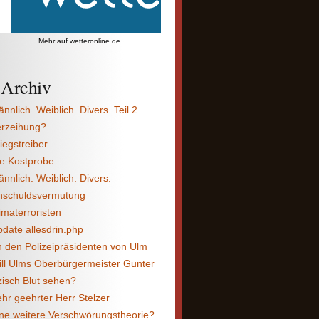
Mehr auf
wetteronline.de
Archiv
nnlich. Weiblich. Divers. Teil 2
erzeihung?
iegstreiber
e Kostprobe
nnlich. Weiblich. Divers.
nschuldsvermutung
imaterroristen
date allesdrin.php
 den Polizeipräsidenten von Ulm
ll Ulms Oberbürgermeister Gunter
isch Blut sehen?
hr geehrter Herr Stelzer
ne weitere Verschwörungstheorie?