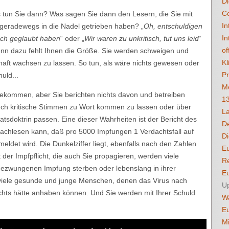
Di
C
tun Sie dann? Was sagen Sie dann den Lesern, die Sie mit
In
 geradewegs in die Nadel getrieben haben? „
Oh, entschuldigen
In
fach geglaubt haben
“ oder „
Wir waren zu unkritisch, tut uns leid
“
of
denn dazu fehlt Ihnen die Größe. Sie werden schweigen und
Kl
haft wachsen zu lassen. So tun, als wäre nichts gewesen oder
Pr
uld...
Me
ekommen, aber Sie berichten nichts davon und betreiben
1
uch kritische Stimmen zu Wort kommen zu lassen oder über
La
aatsdoktrin passen. Eine dieser Wahrheiten ist der Bericht des
D
 nachlesen kann, daß pro 5000 Impfungen 1 Verdachtsfall auf
Di
det wird. Die Dunkelziffer liegt, ebenfalls nach den Zahlen
E
der Impfpflicht, die auch Sie propagieren, werden viele
Re
ezwungenen Impfung sterben oder lebenslang in ihrer
Eu
 viele gesunde und junge Menschen, denen das Virus nach
U
ichts hätte anhaben können. Und Sie werden mit Ihrer Schuld
Wa
E
Mi