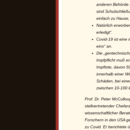
anderen Behörde g
sind Schulschließ
einfach zu Hause,
Natürlich erworben
erledigt“.
Covid-19 ist eine
eins“ an.
Die „gentechnische
Impfpflicht muß en
Impftote, davon 
innerhalb einer W
Schäden, bei eine
zwischen 10-100 li
Prof. Dr. Peter McCullou
stellvertretender Chefarz
wissenschaftlicher Berat
Forschern in den USA ge
zu Covid. Er berichtete 