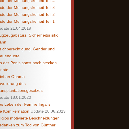
de der Meinungsfreiheit Teil 4
de der Meinungsfreiheit Teil 3
de der Meinungsfreiheit Teil 2
de der Meinungsfreiheit Teil 1
pdate 21.04.2019
ugzeugabsturz: Sicherheitsrisiko
ann
eichberechtigung, Gender und
rauenquote
 der Penis sonst noch stecken
önnte
rief an Obama
velierung des
ansplantationsgesetzes
pdate 18.01.2020
s Leben der Familie Ingalls
e Komikernation
Update 28.06.2019
ligiös motivierte Beschneidungen
edanken zum Tod von Günther