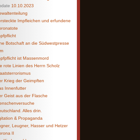
pdate
10.10.2023
waltenteilung
rsteckte Impfleichen und erfundene
oronatote
pfpflicht
ne Botschaft an die Südwestpresse
lm
pfpflicht ist Massenmord
e rote Linien des Herrn Scholz
aatsterrorismus
r Krieg der Geimpften
s Innenfutter
r Geist aus der Flasche
enschenversuche
utschland. Alles drin.
itation & Propaganda
gner, Leugner, Hasser und Hetzer
rona II