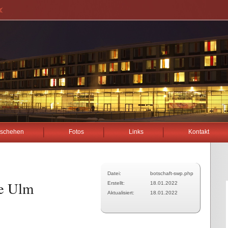
schehen
Fotos
Links
Kontakt
Datei:
botschaft-swp.php
se Ulm
Erstellt:
18.01.2022
Aktualisiert:
18.01.2022