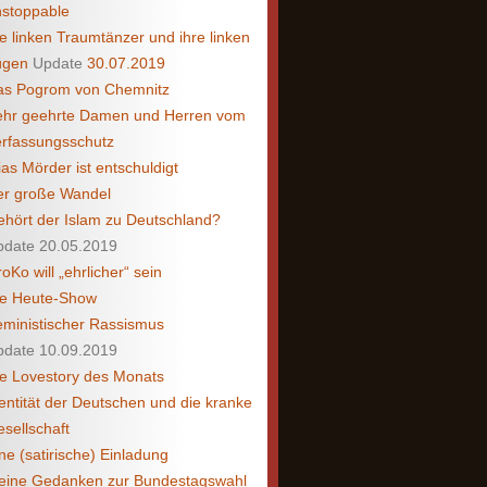
nstoppable
e linken Traumtänzer und ihre linken
ügen
Update
30.07.2019
as Pogrom von Chemnitz
ehr geehrte Damen und Herren vom
rfassungsschutz
as Mörder ist entschuldigt
er große Wandel
hört der Islam zu Deutschland?
pdate 20.05.2019
oKo will „ehrlicher“ sein
ie Heute-Show
ministischer Rassismus
pdate 10.09.2019
e Lovestory des Monats
entität der Deutschen und die kranke
sellschaft
ne (satirische) Einladung
eine Gedanken zur Bundestagswahl