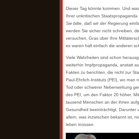
Dieser Tag könnte kommen. Und was 
Ihrer unkritischen Staatspropaganda
Sie bitte, daß wir der Regierung ein
werden Sie sicher nicht schreiben, 
versuchen, Gras über Ihre Mittätersc
es waren halt einfach die anderen sch
Viele Wahrheiten sind schon herausg
weiterhin Impfpropaganda, anstatt a
Fakten zu berichten, die nicht zur St
Paul-Ehrlich-Instituts (PEI), wo man
Tod oder schwerer Nebenwirkung gemel
des PEI, um den Faktor 20 höher. Mit 
tausend Menschen an der ihnen aufg
Gesundheit beeinträchtigt. Darunter
allem, was inzwischen bekannt ist, n
leben müssen.