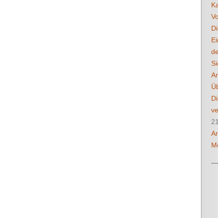
K
Vo
Di
Ei
de
Si
Am
Üb
Di
ve
2
Ar
Me