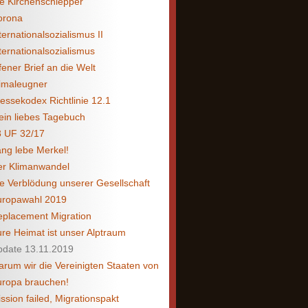
e Kirchenschlepper
orona
ternationalsozialismus II
ternationalsozialismus
fener Brief an die Welt
imaleugner
essekodex Richtlinie 12.1
in liebes Tagebuch
3 UF 32/17
ng lebe Merkel!
er Klimanwandel
e Verblödung unserer Gesellschaft
uropawahl 2019
placement Migration
re Heimat ist unser Alptraum
pdate 13.11.2019
rum wir die Vereinigten Staaten von
uropa brauchen!
ssion failed, Migrationspakt