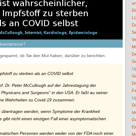
u
Di
L
D
S
Ve
üdwestpresse?
Mi
D
 gespannt, ob Sie den Mut haben, darüber zu berichten.
Ge
U
pfstoff zu sterben als an COVID selbst
Gr
D
. Dr. Peter McCullough auf der Jahrestagung der
Fe
f Physicans and Surgeons“ in den USA. Er faßt au seiner
U
iche Wahrheiten zu Covid-19 zusammen:
Di
r übertragen werden, wenn Symptome der Krankheit
Id
s gibt nicht einen einzigen Fall einer asymptomatischen
Ge
Ei
matischen Personen werden weder von der FDA noch einer
M