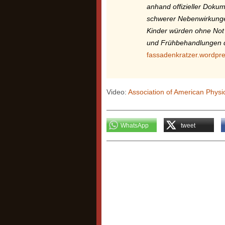
anhand offizieller Doku
schwerer Nebenwirkungen
Kinder würden ohne Not
und Frühbehandlungen d
fassadenkratzer.wordpr
Video:
Association of American Phys
WhatsApp
tweet