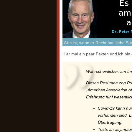
Was ist, wenn er Recht hat, liebe S
Hier mal ein paar Fakten und ich bin
Wahrscheinlicher, am Im
Dieses Resümee zog Prof
„American Association o
Erfahrung fünf wesentl
Covid-19 kann nu
vorhanden sind. E
Übertragung.
Tests an asympto