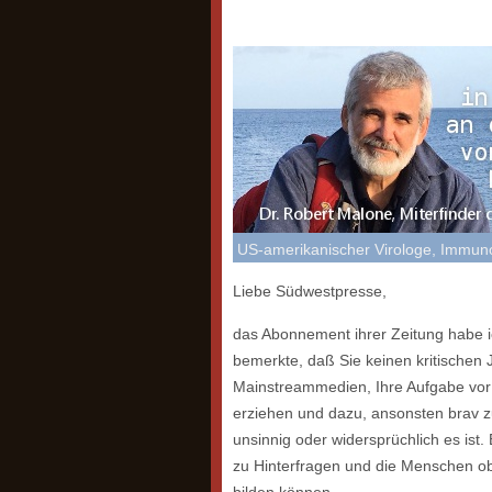
US-amerikanischer Virologe, Immuno
Liebe Südwestpresse,
das Abonnement ihrer Zeitung habe ic
bemerkte, daß Sie keinen kritischen 
Mainstreammedien, Ihre Aufgabe vor 
erziehen und dazu, ansonsten brav z
unsinnig oder widersprüchlich es ist.
zu Hinterfragen und die Menschen obj
bilden können.