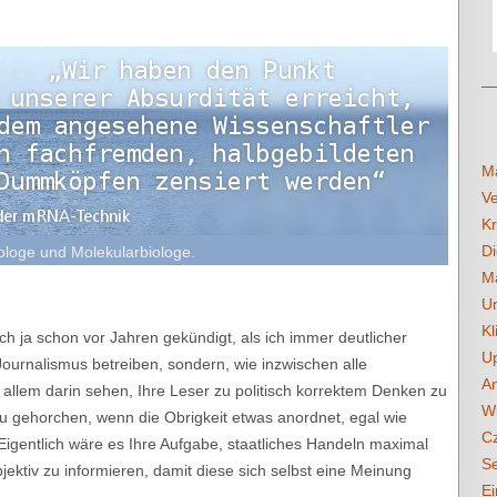
Mä
V
Kr
Di
loge und Molekularbiologe.
Mä
U
Kl
h ja schon vor Jahren gekündigt, als ich immer deutlicher
Up
Journalismus betreiben, sondern, wie inzwischen alle
An
allem darin sehen, Ihre Leser zu politisch korrektem Denken zu
Wi
u gehorchen, wenn die Obrigkeit etwas anordnet, egal wie
Cz
 Eigentlich wäre es Ihre Aufgabe, staatliches Handeln maximal
Se
ektiv zu informieren, damit diese sich selbst eine Meinung
Ei