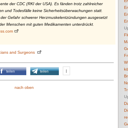
En
mente der CDC (RKI der USA). Es fänden trotz zahlreicher
En
 und Todesfälle keine Sicherheitsüberwachungen statt.
En
 der Gefahr schwerer Herzmuskelentzündungen ausgesetzt
En
er Menschen mit guten Medikamenten unterdrückt.
U
ess.com
Fl
M
G
icians and Surgeons
F
Wo
k
teilen
teilen
B
No
nach oben
Tr
U
Da
Di
re
G