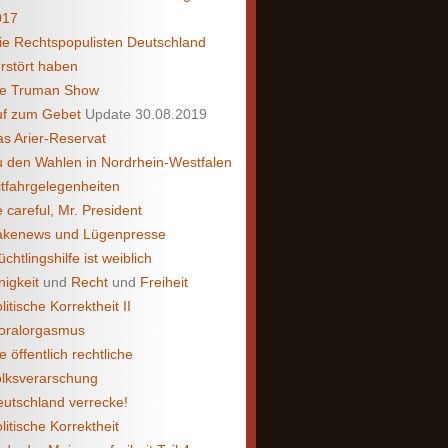
017
e Rechtspopulisten Deutschland
rstört haben
ie Truman Show
uf zum Gebet
Update 30.08.2019
s Arier-Reservat
 den Wahlen in Nordrhein-Westfalen
tfahrgelegenheiten
 careful, Mr. President
akenews und Lügenpresse
üchtlingshilfe ist weiblich
nigkeit
und
Recht
und
Freiheit
litische Korrektheit II
oralorgasmus
e öffentlich rechtliche
lksverarschung
utschland verrecke!
litische Korrektheit