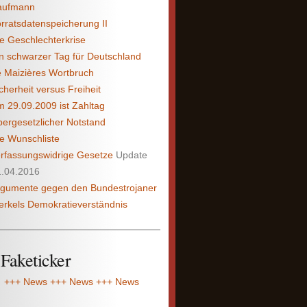
aufmann
rratsdatenspeicherung II
e Geschlechterkrise
n schwarzer Tag für Deut­schland
 Maizières Wortbruch
cherheit versus Freiheit
 29.09.2009 ist Zahltag
ergesetzlicher Notstand
e Wunschliste
rfassungs­widrige Gesetze
Update
1.04.2016
gumente gegen den Bundes­trojaner
rkels Demokratieverständnis
Faketicker
+++ News +++ News +++ News