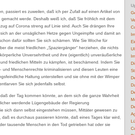
U
 passiert es zuweilen, daß ich per Zufall auf einen Artikel von
Ge
gemacht werde. Deshalb weiß ich, daß Sie fröhlich mit dem
Ve
g auf Corona streng auf Linie sind. Auch Sie drängen Ihre
C
n sich an der unsäglichen Hetze gegen Ungeimpfte und damit an
Im
 schon dafür sollten Sie sich schämen. Wie Sie Woche für
Ei
r die meist friedlichen „
Spaziergänger
“ herziehen, die nichts
U
 körperliche Unversehrtheit und ihre (eigentlich) unveräußerliche
Im
nd friedlichen Mitteln zu kämpfen, ist beschämend. Indem Sie
Di
 und Menschenrechte kriminalisieren und diesen Leuten eine
St
gsfeindliche Haltung unterstellen und sie ohne mit der Wimper
De
entlarven Sie sich jedenfalls selbst.
Da
De
, daß der Tag kommen könnte, an dem sich die ganze Wahrheit
M
htlicher werdende Lügengebäude der Regierung
De
e sich dann selbst eingestehen müssen, Mittäter gewesen zu
Ag
, daß es durchaus passieren könnte, daß eines Tages klar wird,
Lü
er tausende Menschen in den Tod getrieben hat oder sie
Co