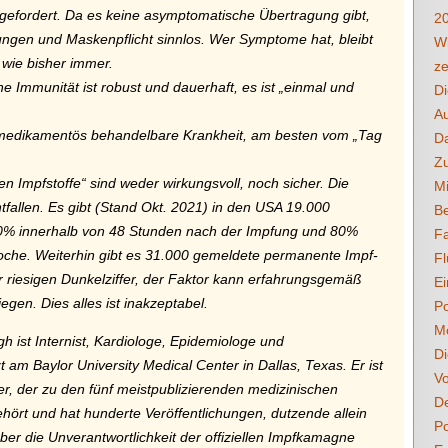
efordert. Da es keine asymptomatische Übertragung gibt,
2
ungen und Maskenpflicht sinnlos. Wer Symptome hat, bleibt
Wi
 wie bisher immer.
ze
e Immunität ist robust und dauerhaft, es ist „einmal und
D
A
 medikamentös behandelbare Krankheit, am besten vom „Tag
Da
Zu
n Impfstoffe“ sind weder wirkungsvoll, noch sicher. Die
Mi
tfallen. Es gibt (Stand Okt. 2021) in den USA 19.000
Be
50% innerhalb von 48 Stunden nach der Impfung und 80%
F
oche. Weiterhin gibt es 31.000 gemeldete permanente Impf-
Fl
r riesigen Dunkelziffer, der Faktor kann erfahrungsgemäß
Ei
egen. Dies alles ist inakzeptabel.
Po
M
gh ist Internist, Kardiologe, Epidemiologe und
Di
t am Baylor University Medical Center in Dallas, Texas. Er ist
Vo
er, der zu den fünf meistpublizierenden medizinischen
De
hört und hat hunderte Veröffentlichungen, dutzende allein
Po
über die Unverantwortlichkeit der offiziellen Impfkamagne